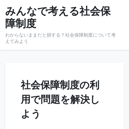
Skip
みんなで考える社会保
to
障制度
content
わからないままだと損する？社会保障制度について考
えてみよう
社会保障制度の利
用で問題を解決し
よう