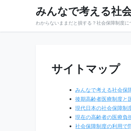
Skip
みんなで考える社
to
content
わからないままだと損する？社会保障制度に
サイトマップ
みんなで考える社会保
後期高齢者医療制度と
現代日本の社会保障制
現在の高齢者の医療負
社会保障制度の利用で